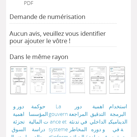
PDF
Demande de numérisation
Aucun avis, veuillez vous identifier
pour ajouter le vôtre !
Dans le même rayon
استخدام
اهمية
دور
La
حوكمة
دور و
البرمجة
التدقيق
المراجعة
gouvern
المؤسسا
اهمية
الديناميكي
الداخلي
في تدنئة
ance et
ت المالية
تجزئة
ة في
و دوره
المخاطر
systeme
دراسة
السوق
ترشيد
في زيادة
/
الجبائية
d'inform
حالة
باستعمال