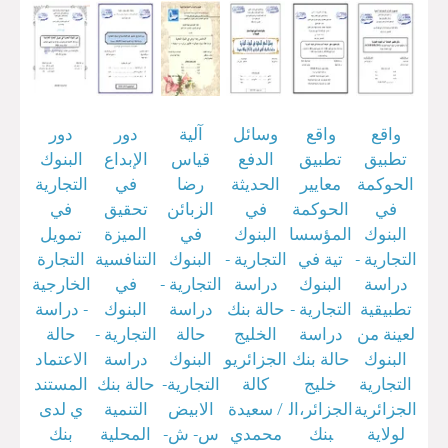
واقع
واقع
وسائل
آلية
دور
دور
تطبيق
تطبيق
الدفع
قياس
الإبداع
البنوك
الحوكمة
معايير
الحديثة
رضا
في
التجارية
في
الحوكمة
في
الزبائن
تحقيق
في
البنوك
المؤسسا
البنوك
في
الميزة
تمويل
التجارية -
تية في
التجارية -
البنوك
التنافسية
التجارة
دراسة
البنوك
دراسة
التجارية -
في
الخارجية
تطبيقية
التجارية -
حالة بنك
دراسة
البنوك
- دراسة
لعينة من
دراسة
الخليج
حالة
التجارية -
حالة
البنوك
حالة بنك
الجزائريو
البنوك
دراسة
الاعتماد
التجارية
خليج
كالة
التجارية-
حالة بنك
المستند
الجزائرية
الجزائر،ال
/
سعيدة
الابيض
التنمية
ي لدى
لولاية
بنك
محمدي
س- ش-
المحلية
بنك