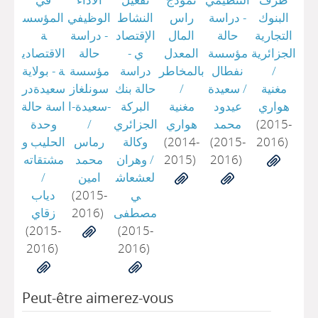
البنوك
- دراسة
راس
النشاط
الوظيفي
المؤسس
التجارية
حالة
المال
اﻹقتصاد
- دراسة
ة
الجزائرية
مؤسسة
المعدل
ي -
حالة
الاقتصادي
/
نفطال
بالمخاطر
دراسة
مؤسسة
ة - بولاية
مغنية
/
سعيدة
/
حالة بنك
سونلغاز
سعيدةدر
هواري
عيدود
مغنية
البركة
-سعيدة-ا
اسة حالة
(2015-
محمد
هواري
الجزائري
/
وحدة
2016)
(2015-
(2014-
وكالة
رماس
الحليب و
2016)
2015)
/
وهران
محمد
مشتقاته
لعشعاش
امين
/
ي
(2015-
دياب
مصطفى
2016)
زقاي
(2015-
(2015-
2016)
2016)
Peut-être aimerez-vous