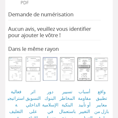
PDF
Demande de numérisation
Aucun avis, veuillez vous identifier
pour ajouter le vôtre !
Dans le même rayon
واقع
أسباب
تسيير
دور
اثر
فعالية
تطبيق
مقاومة
المخاطر
البنوك
التسويق
استراتيجي
معايير
أو تأييد
البنكية
اﻹسلامية
الداخلي
ة
بازل من
التغيير
باستعمال
في
على
التغليف
طرف
التنظيمي
نموذج
تفعيل
الاداء
في