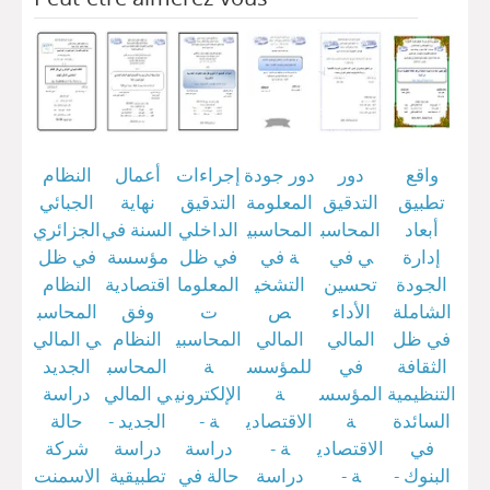
واقع
دور
دور جودة
إجراءات
أعمال
النظام
تطبيق
التدقيق
المعلومة
التدقيق
نهاية
الجبائي
أبعاد
المحاسب
المحاسبي
الداخلي
السنة في
الجزائري
إدارة
ي في
ة في
في ظل
مؤسسة
في ظل
الجودة
تحسين
التشخي
المعلوما
اقتصادية
النظام
الشاملة
الأداء
ص
ت
وفق
المحاسب
في ظل
المالي
المالي
المحاسبي
النظام
ي المالي
الثقافة
في
للمؤسس
ة
المحاسب
الجديد
التنظيمية
المؤسس
ة
الإلكتروني
ي المالي
دراسة
السائدة
ة
الاقتصادي
ة -
الجديد -
حالة
في
الاقتصادي
ة -
دراسة
دراسة
شركة
البنوك -
ة -
دراسة
حالة في
تطبيقية
الاسمنت