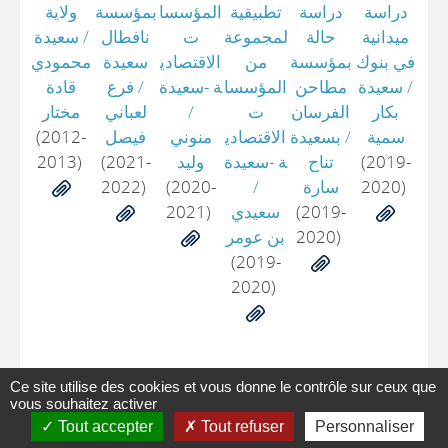
دراسة
دراسة
تطبيقية
المؤسسا
بمؤسسة
ولاية
ميدانية
حالة
لمجموعة
ت
نافطال
/
سعيدة
في بنوك
بمؤسسة
من
الاقتصادي
سعيدة
محمودي
/
سعيدة
مطاحن
المؤسسا
ة -سعيدة
/
فرع
قادة
بكار
الفرسان
ت
/
لعباني
مختار
سمية
/
بسعيدة
الاقتصادي
منوني
فيصل
(2012-
(2019-
تناح
ة -سعيدة
وليد
(2021-
2013)
2020)
سارة
/
(2020-
2022)
(2019-
سعيدي
2021)
2020)
بن عومر
(2019-
2020)
Ce site utilise des cookies et vous donne le contrôle sur ceux que
vous souhaitez activer
Tout accepter
Tout refuser
Personnaliser