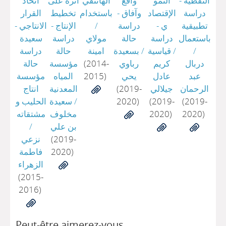
النفطية -
النمو
واقع
الهاتتفي
أثره على
اتخاذ
دراسة
الإقتصاد
وآفاق -
باستخدام
تخطيط
القرار
تطبيقية
ي -
دراسة
/
الإنتاج -
الانتاجي -
باستعمال
دراسة
حالة
مولاي
دراسة
سعيدة
/
/
قياسية
/
بسعيدة
امينة
حالة
دراسة
دربال
كريم
رباوي
(2014-
مؤسسة
حالة
عبد
عادل
يحي
2015)
المياه
مؤسسة
الرحمان
جيلالي
(2019-
المعدنية
انتاج
(2019-
(2019-
2020)
/
سعيدة
الحليب و
2020)
2020)
مخلوف
مشتقاته
بن علي
/
(2019-
نزعي
2020)
فاطمة
الزهراء
(2015-
2016)
Peut-être aimerez-vous