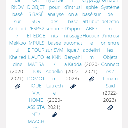
RNDV
D'OBJET
pour
d’intrusi
aphie
Système
basé
S BASÉ
l'analyse
on à
basé sur
de
sur
SUR
des
base
attribut-
détectio
Android
L'ESP32
sentime
D’appre
ABE
/
n
/
ET EDGE
nts
ntissage
Houacin
d'intrusi
Mekkao
IMPULS
basée
automat
e
on entre
ui
E POUR
sur SVM
ique
/
abdelkri
les
Kheired
L'AUTO
et KNN.
Benyahi
m
Objets
dine
MATISA
/
a Kadda
(2020-
Connect
(2020-
TION
Abdelkri
(2022-
2021)
és
/
2021)
DOMOT
m
2023)
Limam
IQUE
Latrech
Said
VIA
e
(2022-
HOME
(2020-
2023)
ASSISTA
2021)
NT
/
MAACH