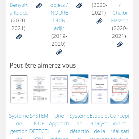
Benyahi
objets
/
(2020-
/
a Kadda
NOURE
2021)
Chaibi
(2020-
DDIN
Hassen
2021)
adjir
(2020-
(2019-
2021)
2020)
Peut-être aimerez-vous
Système
SYSTEM
Une
Système
Etude et
Concept
de
E DE
Approch
de
analyse
ion et
gestion
DETECTI
e
détectio
de la
réalisati
de
ON
hybride
n
cryptogr
on d'un