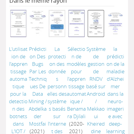
Dans le même rayon
L’utilisat
Prédicti
La
Sélectio
Système
la
ion de
on Des
protecti
n de
de
prédicti
l’appren
Bugs
on des
modèles
gestion
on de la
tissage
Par Les
donnée
pour
de
maladie
automa
Techniq
s
l’appren
RNDV
d’Alzhei
tique
ues De
personn
tissage
basé sur
mer
pour la
Data
elles des
automat
Android
dans la
detectio
Mining
/
système
ique
/
/
neuro-
n des
Abdelka
s basés
Benama
Mekkao
imageri
botnets
der
sur
ra Djilali
ui
e avec
dans
Mostfai
l’interne
(2020-
Kheired
deep-
L’IOT
/
(2021)
t des
2021)
dine
learning